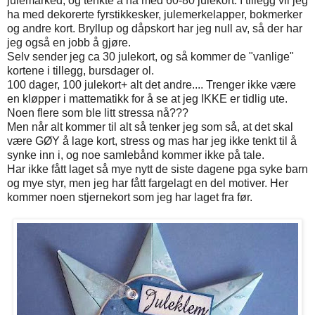
julemarked, og tenkte å ha med 60-80 julekort. I tillegg vil jeg
ha med dekorerte fyrstikkesker, julemerkelapper, bokmerker
og andre kort. Bryllup og dåpskort har jeg null av, så der har
jeg også en jobb å gjøre.
Selv sender jeg ca 30 julekort, og så kommer de "vanlige"
kortene i tillegg, bursdager ol.
100 dager, 100 julekort+ alt det andre.... Trenger ikke være
en kløpper i mattematikk for å se at jeg IKKE er tidlig ute.
Noen flere som ble litt stressa nå???
Men når alt kommer til alt så tenker jeg som så, at det skal
være GØY å lage kort, stress og mas har jeg ikke tenkt til å
synke inn i, og noe samlebånd kommer ikke på tale.
Har ikke fått laget så mye nytt de siste dagene pga syke barn
og mye styr, men jeg har fått fargelagt en del motiver. Her
kommer noen stjernekort som jeg har laget fra før.