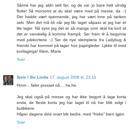
Sånne har jeg aldri sett før, og de var jo bare helt utrolig
flotte! Så morsomt at du skal være med på messe, da :-)
Det hadde vært spennende, jeg har vært inne på tanken
selv. Men det må bli når jeg får laget såpass at jeg har et
lite lager. Nå syns jeg det er så mange som skal ha kort at
det er vanskelig å komme frampå. Ser fram til å begynne
med julekortene :-) Ser de nye stemplene fra Ladybug &
friends har kommet på lager hos papirgleder. Lykke til med
kortlaginga! Klem, Marie
Svar
Sivic / Siv Linda
17. august 2008 kl. 23:15
Hmm....føler presset nå..., he,he.
Jeg skal også på messe og har ikke begynt å lage korta
enda, de fleste korta jeg har laget til nå har blitt solgt i
butikkene.
Håper dagene dine snart blir bedre, med "friske" barn igjen.
Svar