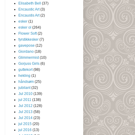
Elisabeth Bell
(37)
Encaustic Art
(3)
Encaustis Art
(2)
esker
(1)
esker ol
(264)
Flower Soft
(2)
fyrstikkesker
(7)
gavepose
(12)
Giordano
(18)
Glimmermist
(10)
Gorjuss Girls
(6)
guttekort
(98)
hekling
(1)
håndsøm
(25)
jubilant
(32)
Jul 2010
(139)
jul 2011
(138)
Jul 2012
(128)
Jul 2013
(58)
Jul 2014
(23)
jul 2015
(20)
jul 2016
(13)