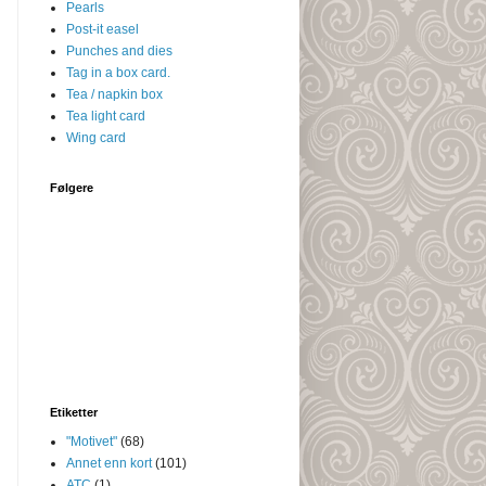
Pearls
Post-it easel
Punches and dies
Tag in a box card.
Tea / napkin box
Tea light card
Wing card
Følgere
Etiketter
"Motivet"
(68)
Annet enn kort
(101)
ATC
(1)