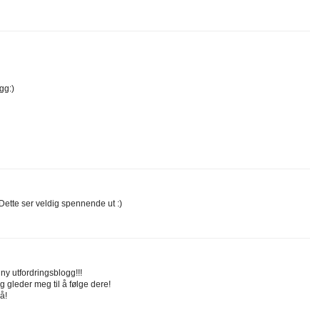
gg:)
Dette ser veldig spennende ut :)
y utfordringsblogg!!!
eg gleder meg til å følge dere!
så!