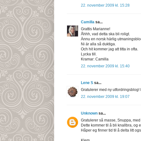
22. november 2009 kl. 15:28
Camilla
sa...
Grattis Marianne!
Åhhh, vad detta ska bli roligt.
Ännu en norsk härlig utmaningsblo
Ni är alla så duktiga.
Och hit kommer jag att titta in ofta.
Lycka till.
Kramar: Camilla
22. november 2009 kl. 15:40
Lene S
sa...
Gratulerer med ny utfordringsblog! 
22. november 2009 kl. 19:07
Unknown
sa...
Gratulerer så masse, Snuppa, med n
Dette kommer til å bli knallbra, og 
Håper eg finner tid til å delta litt og
Klem,