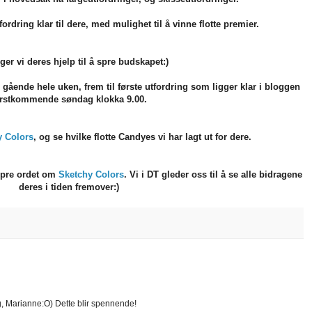
ordring klar til dere, med mulighet til å vinne flotte premier.
ger vi deres hjelp til å spre budskapet:)
 gående hele uken, frem til første utfordring som ligger klar i bloggen
ørstkommende søndag klokka 9.00.
y Colors
, og se hvilke flotte Candyes vi har lagt ut for dere.
 spre ordet om
Sketchy Colors
. Vi i DT gleder oss til å se alle bidragene
deres i tiden fremover:)
g, Marianne:O) Dette blir spennende!