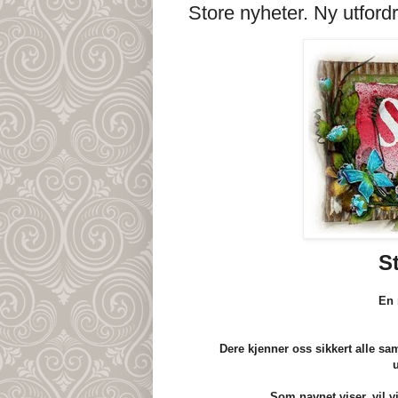
Store nyheter. Ny utfordr
St
En 
Dere kjenner oss sikkert alle s
Som navnet viser, vil v