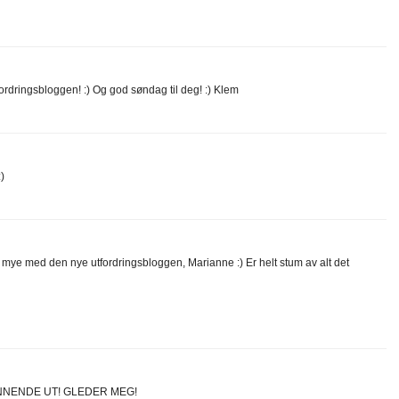
ordringsbloggen! :) Og god søndag til deg! :) Klem
)
 mye med den nye utfordringsbloggen, Marianne :) Er helt stum av alt det
NNENDE UT! GLEDER MEG!