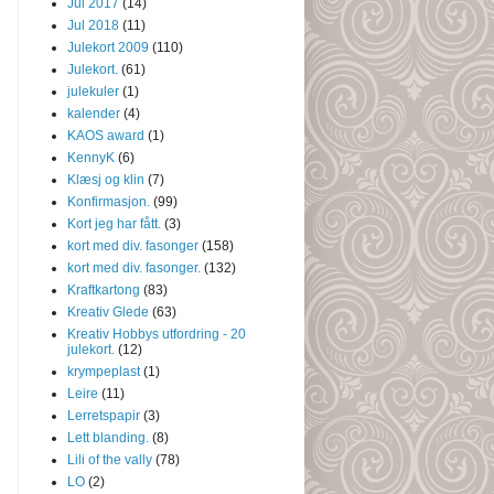
Jul 2017
(14)
Jul 2018
(11)
Julekort 2009
(110)
Julekort.
(61)
julekuler
(1)
kalender
(4)
KAOS award
(1)
KennyK
(6)
Klæsj og klin
(7)
Konfirmasjon.
(99)
Kort jeg har fått.
(3)
kort med div. fasonger
(158)
kort med div. fasonger.
(132)
Kraftkartong
(83)
Kreativ Glede
(63)
Kreativ Hobbys utfordring - 20
julekort.
(12)
krympeplast
(1)
Leire
(11)
Lerretspapir
(3)
Lett blanding.
(8)
Lili of the vally
(78)
LO
(2)