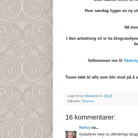
Hver søndag ligger en ny utf
Nå tren
I den anledning vil vi ha blogcandyes
f
Velkommen inn til
Sketch
Tusen takk til alle som blir med på å
Lagt inn av
Marianne
kl.
08:46
Etiketter:
Diverse.
16 kommentarer:
Nancy
sa...
Gratulerer med ny utfordrings blog