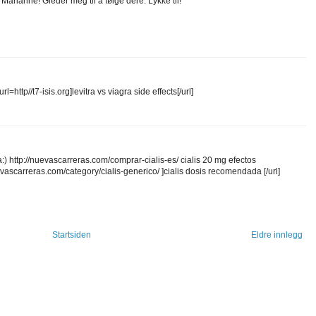
Marianne! Gleder meg til å følge dere. Lykke til!
url=http//t7-isis.org]levitra vs viagra side effects[/url]
) http://nuevascarreras.com/comprar-cialis-es/ cialis 20 mg efectos
nuevascarreras.com/category/cialis-generico/ ]cialis dosis recomendada [/url]
Startsiden
Eldre innlegg