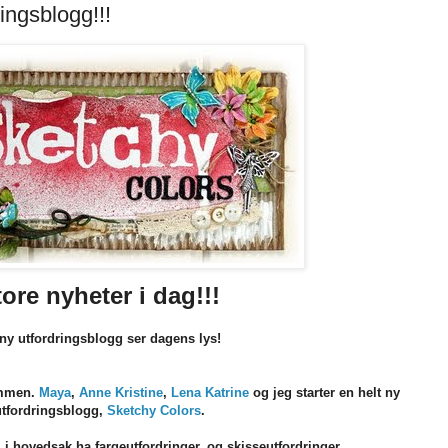
ingsblogg!!!
ore nyheter i dag!!!
ny utfordringsblogg ser dagens lys!
ammen.
Maya
,
Anne Kristine
,
Lena Katrine
og jeg starter en helt ny
utfordringsblogg,
Sketchy Colors
.
i i hovedsak ha fargeutfordringer, og skisseutfordringer.