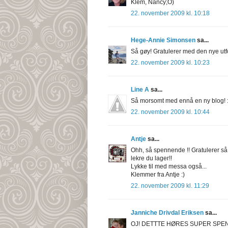
Klem, Nancy;O)
22. november 2009 kl. 10:18
Hege-Annie Simonsen
sa...
Så gøy! Gratulerer med den nye utf
22. november 2009 kl. 10:23
Line A
sa...
Så morsomt med ennå en ny blog! :
22. november 2009 kl. 10:44
Antje
sa...
Ohh, så spennende !! Gratulerer så
lekre du lager!!
Lykke til med messa også...
Klemmer fra Antje :)
22. november 2009 kl. 11:29
Janniche Drivdal Eriksen
sa...
OJ! DETTTE HØRES SUPER SPE