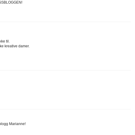
GSBLOGGEN!
ke til.
nke kreative damer.
sblogg Marianne!