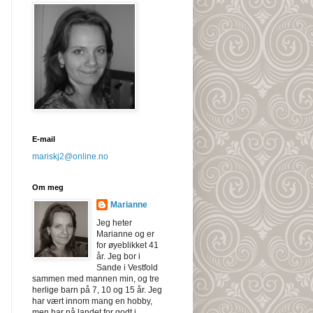
E-mail
mariskj2@online.no
Om meg
Marianne
Jeg heter
Marianne og er
for øyeblikket 41
år. Jeg bor i
Sande i Vestfold
sammen med mannen min, og tre
herlige barn på 7, 10 og 15 år. Jeg
har vært innom mang en hobby,
men har nå landet for godt i