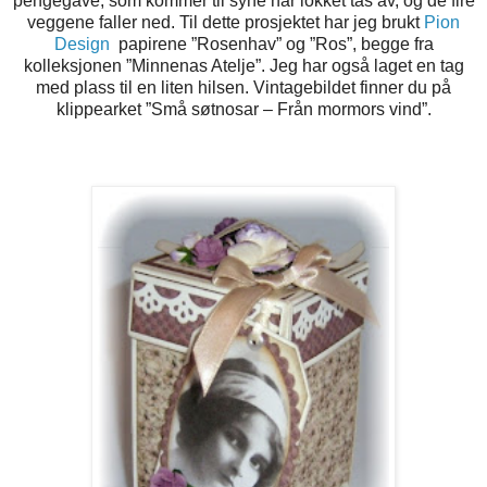
pengegave, som kommer til syne når lokket tas av, og de fire
veggene faller ned. Til dette prosjektet har jeg brukt
Pion
Design
papirene ”Rosenhav” og ”Ros”, begge fra
kolleksjonen ”Minnenas Atelje”. Jeg har også laget en tag
med plass til en liten hilsen. Vintagebildet finner du på
klippearket ”Små søtnosar – Från mormors vind”.