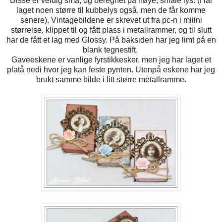
Disse er veldig små, og beregnet på høye, smale lys. (Har
laget noen større til kubbelys også, men de får komme
senere). Vintagebildene er skrevet ut fra pc-n i miiini
størrelse, klippet til og fått plass i metallrammer, og til slutt
har de fått et lag med Glossy. På baksiden har jeg limt på en
blank tegnestift.
Gaveeskene er vanlige fyrstikkesker, men jeg har laget et
platå nedi hvor jeg kan feste pynten. Utenpå eskene har jeg
brukt samme bilde i litt større metallramme.